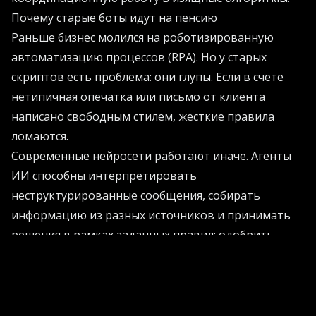
Почему старые боты идут на пенсию
Раньше бизнес молился на роботизированную
автоматизацию процессов (RPA). Но у старых
скриптов есть проблема: они глупы. Если в счете
нетипичная опечатка или письмо от клиента
написано свободным стилем, жесткие правила
ломаются.
Современные нейросети работают иначе. Агенты
ИИ способны интерпретировать
неструктурированные сообщения, собирать
информацию из разных источников и принимать
решения в рамках заданных правил: одобрить,
отклонить, переслать начальнику или подождать.
Они распутывают клубок из ERP, CRM и почтовых
клиентов без истерик и перекуров.
Если вы хотите узнать, как внедрить подобные