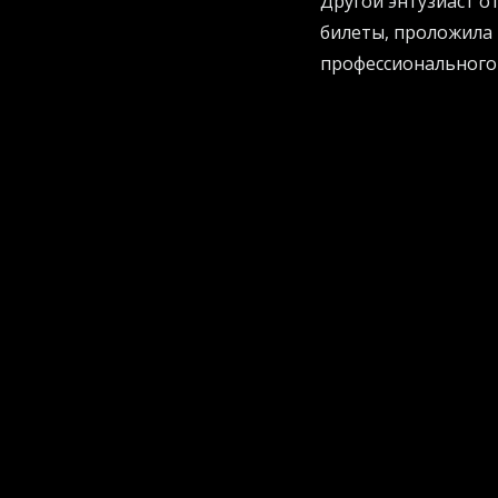
Другой энтузиаст о
билеты, проложила 
профессионального 
Если вы тоже хотит
работать на вас, за
систем в ваш бизнес
Космос под прицело
Но земных проблем 
вселенную. Астроно
вы думаете? Алгори
что прятались в та
должны выживать и
Система фильтрует 
астрономам остаетс
планет, а их трилл
нейросети, просто 