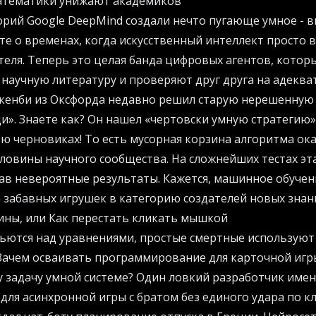
атематики унижают академиков
орий Google DeepMind создали нечто пугающе умное - 
те о временах, когда искусственный интеллект просто 
теля. Теперь это целая банда цифровых агентов, которы
 научную литературу и проверяют друг друга на адеква
кенби из Оксфорда недавно решил старую нерешенную
и». Знаете как? Он нашел «чертовски умную стратегию
ю черновиках! То есть мусорная корзина алгоритма ок
овины научного сообщества. На сложнейших тестах эт
ав невероятные результаты. Кажется, машинное обуче
 забавных игрушек в категорию создателей новых знан
ины, или Как перестать кликать мышкой
бьются над уравнениями, простые смертные используют
Зачем осваивать программирование для карточной игр
 задачу умной системе? Один ловкий разработчик именн
для асинхронной игры с братом без единого удара по к