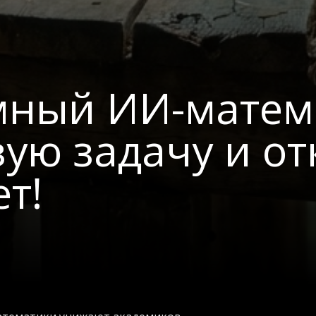
мный ИИ-матем
ую задачу и от
т!