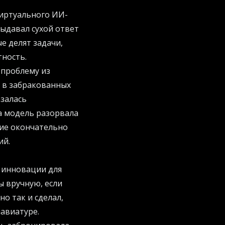
виртуального ИИ-
выдавал сухой ответ
е делят задачи,
тность.
 проблему из
» в забракованных
азалась
а модель разорвала
ние окончательно
ий.
 инновации для
ы вручную, если
о так и сделал,
лавиатуре.