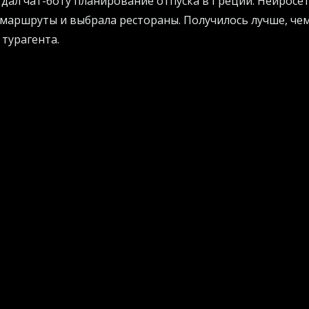
тдал чат-боту планирование отпуска в Греции. Нейросе
маршруты и выбрала рестораны. Получилось лучше, чем
турагента.
е перестать быть рабом рутины и узнать, как заставить
гляните на
AI Projects
- там собраны лучшие практики дл
 и жизнь.
м, или Кто ищет экзопланеты
искусственному интеллекту мало - он устремил свой ц
мы натравили систему под названием RAVEN на архивы
тм, не моргнув глазом, выцепил более сотни новых экзо
к называемой «нептунианской пустыне» - зоне, где план
з-за адской жары.
ложные сигналы и находит миры с такой точностью, ч
я только нервно курить в телескоп. Люди подтвердили 
ионы. Очевидно, что переписывать учебники по астроно
анализируя старые данные.