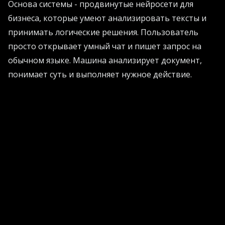
Основа системы - продвинутые нейросети для
бизнеса, которые умеют анализировать тексты и
принимать логические решения. Пользователь
просто открывает умный чат и пишет запрос на
обычном языке. Машина анализирует документ,
понимает суть и выполняет нужное действие.
Самое прекрасное в этой истории - жесткий
контроль доступа. Интеллектуальный помощник
не сделает того, на что у пользователя нет прав.
Это значит, что даже самый неопытный стажер
сможет безопасно использовать управление
документами, не рискуя случайно удалить годовой
отчет или отправить секретный контракт
конкурентам.
Спасение для юристов и бухгалтеров
Новые ИИ-агенты способны творить настоящие