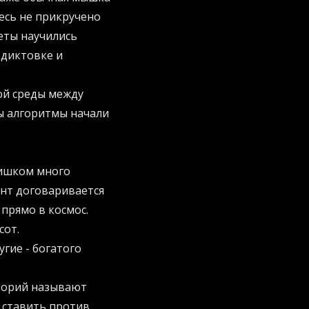
есь не прикручено
еты научились
 диктовке и
ой среды между
ы алгоритмы начали
лишком много
ант договаривается
прямо в космос.
сот.
гие - богатого
торий называют
 ставить против