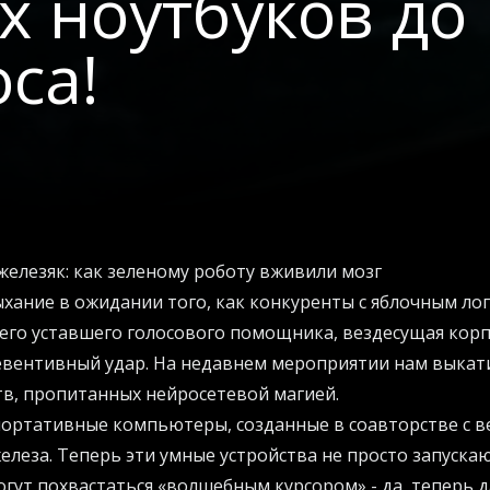
х ноутбуков до
са!
елезяк: как зеленому роботу вживили мозг
ыхание в ожидании того, как конкуренты с яблочным ло
его уставшего голосового помощника, вездесущая кор
евентивный удар. На недавнем мероприятии нам выкат
тв, пропитанных нейросетевой магией.
портативные компьютеры, созданные в соавторстве с 
леза. Теперь эти умные устройства не просто запуск
огут похвастаться «волшебным курсором» - да, теперь