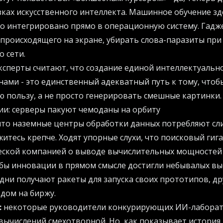
зках искусственного интеллекта. Машинное обучение зд
но интегрировано прямо в операционную систему. Гадж
происходящего на экране, убирать слова-паразиты при
о сети.
ксперты считают, что создание единой интеллектуальн
ами - это единственный адекватный путь к тому, чтоб
 пользу, а не просто генерировать смешные картинки.
ии: серверы пакуют чемоданы на орбиту
 что наземные центры обработки данных потребляют с
житесь крепче. Ходят упорные слухи, что поисковый гиг
еской компанией о выводе вычислительных мощностей 
бы инновации в прямом смысле достигли небывалых вы
дни получают ракеты для запуска своих прототипов, дру
дом на биржу.
:
некоторые руководители конкурирующих ИИ-лабора
ычислений смехотворной. Но, как показывает история,