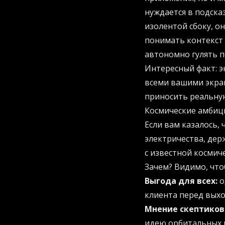
нуждается в подска
изолентой сбоку, о
понимать контекст 
автономно гулять п
Интересный факт:
э
всеми вашими экран
приносить реальную
Космические амбиц
Если вам казалось,
электричества, дер
с известной космич
Зачем? Видимо, что
Выгода для всех:
о
клиента перед выхо
Мнение скептиков
идею орбитальных в