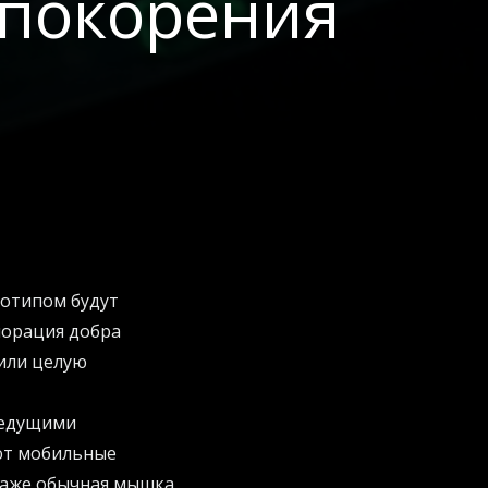
 покорения
готипом будут
порация добра
или целую
ведущими
ают мобильные
 даже обычная мышка