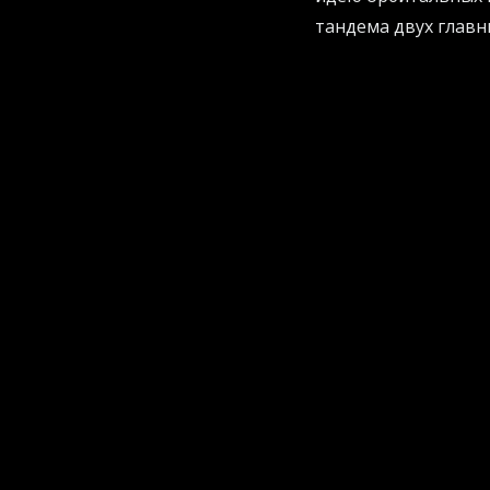
тандема двух главн
Если вы хотите, что
скоростью, пора вн
автоматизация мож
актуальных рекоме
Корпоративный абс
А вот в империи эл
лучше». Руководств
нейросети еженедел
запросов к алгоритм
Что сделали сотруд
Вместо того чтобы 
абсолютно бессмысл
внутреннем рейтинг
корпорации: если в
усилия исключитель