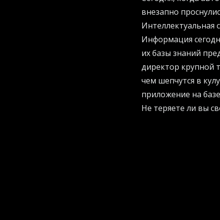
внезапно проснулись
Интеллектуальная с
Информация сегодня
их базы знаний пре
директор крупной т
чем шепчутся в кул
приложение на базе
Не теряете ли вы с
Ирония ситуации в 
облако. Если вы хо
защитить свои акти
посетить
официальн
современного бизне
Суверенитет как но
Осознание собстве
пытаются вернуть с