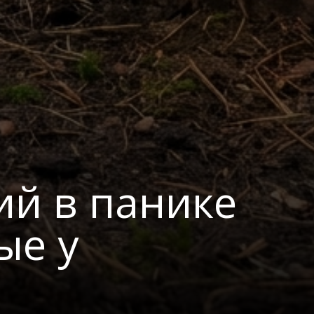
ий в панике
ые у