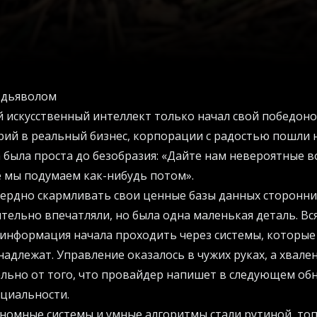
 дьяволом
 искусственный интеллект только начал свой победон
рий в реальный бизнес, корпорации с радостью пошли
 была проста до безобразия: «Дайте нам невероятные 
ле мы подумаем как-нибудь потом».
сердно скармливать свои ценные базы данных сторонни
тельно впечатляли, но была одна маленькая деталь. Вс
информация начала проходить через системы, которые
адлежат. Управление оказалось в чужих руках, а хвале
льно от того, что провайдер напишет в следующем об
циальности.
ономные системы и умные алгоритмы стали рутиной, т