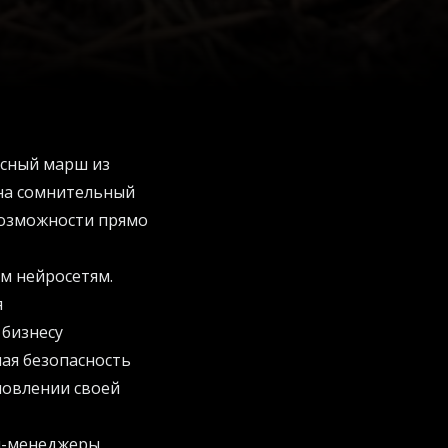
осный марш из
 на сомнительный
возможности прямо
м нейросетям.
я
 бизнесу
ная безопасность
новлении своей
оп-менеджеры