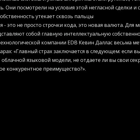
. Они посмотрели на условия этой негласной сделки и с
обственность утекает сквозь пальцы
 - это не просто строчки кода, это новая валюта. Для 
дставляют собой главную интеллектуальную собственн
ехнологической компании EDB Кевин Даллас весьма мет
уарах: «Главный страх заключается в следующем: если в
 облачной языковой модели, не отдаете ли вы свои сек
вое конкурентное преимущество?».
том, что бизнес сам добровольно отнес свои главные к
тите понять, как правильно выстроить независимую арх
вы от утечек, имеет смысл изучить практические реко
ый сайт компании AI Projects
, где собраны рабочие стр
са.
вая корпоративная религия
нной уязвимости породило мощное движение. Компани
ебе как свои данные, так и сами алгоритмы, которые ус