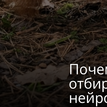
Поче
отби
нейр