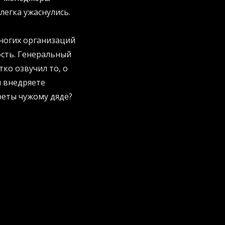
легка ужаснулись.
многих организаций
ость. Генеральный
ко озвучил то, о
ы внедряете
реты чужому дяде?
озыри в чужое
итектуру и
мендации и
атегии для
и отчаянно
пели стать