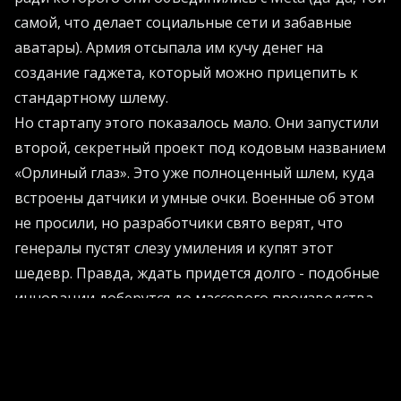
самой, что делает социальные сети и забавные
аватары). Армия отсыпала им кучу денег на
создание гаджета, который можно прицепить к
стандартному шлему.
Но стартапу этого показалось мало. Они запустили
второй, секретный проект под кодовым названием
«Орлиный глаз». Это уже полноценный шлем, куда
встроены датчики и умные очки. Военные об этом
не просили, но разработчики свято верят, что
генералы пустят слезу умиления и купят этот
шедевр. Правда, ждать придется долго - подобные
инновации доберутся до массового производства
не скоро. К слову, предыдущий подрядчик в лице
Microsoft с треском провалил аналогичное задание,
упустив контракт на астрономическую сумму.
Если вы хотите узнать, как современные нейросети