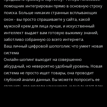
помощник интегрирован прямо в основную строку
поиска. Больше никаких странных всплывающих
окон - вы просто спрашиваете у сайта, какой
мужской крем для лица лучше, и искусственный
интеллект выдает вам готовую выжимку знаний,
заботливо собранную со всего интернета.
Ваш личный цифровой шопоголик: что умеет новая
система
Онлайн-шопинг выходит на совершенно
абсурдный, но невероятно удобный уровень. Новая
система не просто ищет товары, она проводит
глубокий анализ данных. Вы можете попросить ее
сравнить две модели наушников, и она выдаст вам
аккуратную табличку с плюсами и минусами,
сгенерированную нейросетями.
А как вам функция слежки за ценами? Виртуальный