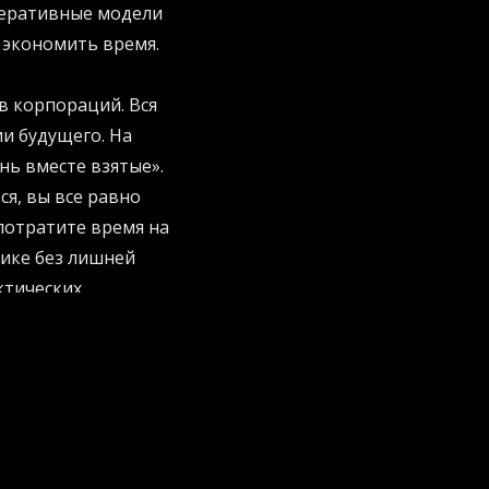
неративные модели
 экономить время.
в корпораций. Вся
ии будущего. На
нь вместе взятые».
ся, вы все равно
 потратите время на
тике без лишней
ктических
 событию
ческая эволюция и
ро, но их