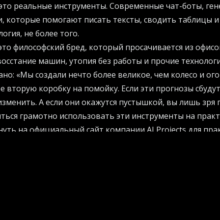
 это реальные инструменты. Современные чат-боты, ге
 которые помогают писать тексты, сводить таблицы и
огия, не более того.
 это философский бред, который просачивается из офисо
 восстание машин, утопия без работы и прочие технолог
ано: «Мы создали нечто более великое, чем колесо и ого
 вторую коробку на помойку. Если эти прогнозы сбудут
изменить. А если они окажутся пустышкой, вы лишь зря
иться грамотно использовать эти инструменты на прак
нуть на
официальный сайт компании AI Projects для пра
 идеи до революции долог
мов относятся к каждому обновлению программы как к
таба. Вам так делать не стоит.
и облик городов, но на это ушли десятилетия. Челове
 происходят медленно. Да, инновации появляются быст