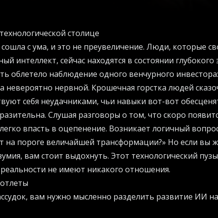
технологической столице
сошла с ума, и это не преувеличение. Люди, которые с
ный интеллект, сейчас находятся в состоянии глубокого
еть облетело наблюдение одного венчурного инвестора
а невероятно нервной. Крошечная горстка людей сказоч
твуют себя неудачниками, чьи навыки вот-вот обесценят
разительна. Слушая разговоры о том, что скоро появитс
легко впасть в оцепенение. Возникает логичный вопрос:
т на пороге величайшей трансформации?» Но если вы ж
зумия, вам стоит выдохнуть. Этот технологический пуз
 реальности не имеют никакого отношения.
котлеты
ссудок, вам нужно мысленно разделить развитие ИИ н