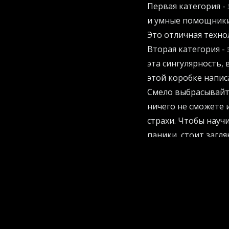
Первая категория -
и умные помощники,
Это отличная технол
Вторая категория -
эта сингулярность,
этой коробке напис
Смело выбрасывайте
ничего не сможете 
страхи. Чтобы науч
паники, стоит загля
рекомендаций.
Правило 1: Путь от
Создатели алгорит
галактического масш
Автомобили изменил
адаптация общества