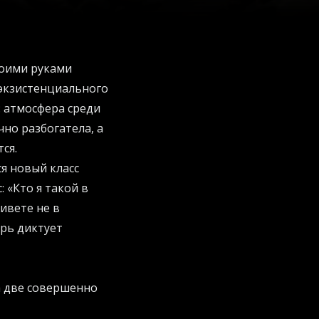
воими руками
 экзистенциального
: атмосфера среди
но разбогатела, а
ся.
я новый класс
 «Кто я такой в
ивете не в
ырь диктует
а две совершенно