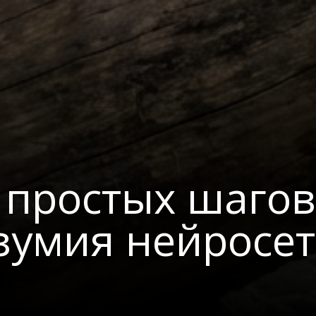
 простых шагов
езумия нейросе