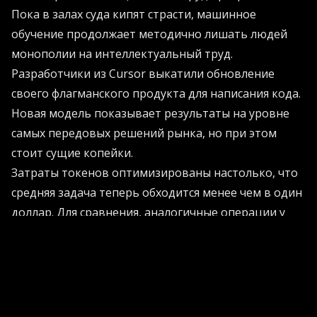
Пока в залах суда кипят страсти, машинное
обучение продолжает методично лишать людей
монополии на интеллектуальный труд.
Разработчики из Cursor выкатили обновление
своего флагманского продукта для написания кода.
Новая модель показывает результаты на уровне
самых передовых решений рынка, но при этом
стоит сущие копейки.
Затраты токенов оптимизированы настолько, что
средняя задача теперь обходится менее чем в один
доллар. Для сравнения, аналогичные операции у
конкурентов могут стоить в десять раз дороже.
Разработка кода становится невероятно дешевой и
доступной.
Кстати, если вы хотите понять, как грамотная
автоматизация процессов может радикально