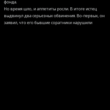
фонда.
Но время шло, и аппетиты росли. В итоге истец
выдвинул два серьезных обвинения. Во-первых, он
заявил, что его бывшие соратники нарушили
условия благотворительности, создав
коммерческую дочернюю структуру, которая
начала стремительно пухнуть от денег. Во-вторых,
он обвинил их в неосновательном обогащении за
его счет. Цель была по-настоящему грандиозной:
отменить реструктуризацию и выгнать
руководство на улицу.
Но тут в игру вступили хитрые юристы. Они
вежливо напомнили, что срок давности по таким
делам составляет всего пару лет. Следовательно,
возмущаться нужно было гораздо раньше. Если вы
хотите глубже разобраться в том, как защитить