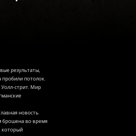
овые результаты,
 пробили потолок.
 Уолл-стрит. Мир
агманские
Главная новость
м брошена во время
, который