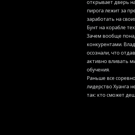
открывает дверь на
пирога лежит за пр
заработать на свои
Бунт на корабле те
Зачем вообще понад
конкурентами. Вла
осознали, что отда
активно вливать м
обучения.
Раньше все соревно
лидерство Хуанга н
так: кто сможет де
запросы пользовате
именно на этом пол
начали наступать м
Секретное оружие 