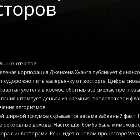
сторов
альных отчетов
зеленая корпорация Дженсена Хуанга публикует финанс
 судорожно пить валерьянку от восторга. Цифры снова
квартал улетела в космос, обогнав все смелые прогнозы
мпания штампует деньги из кремния, продавая свои фл
чения алгоритмов.
ей ширмой триумфа скрывается весьма забавный факт. 
 не рекордные доходы. Настоящая бомба была мимоходо
ора с инвесторами. Речь идет о новом процессоре Vera