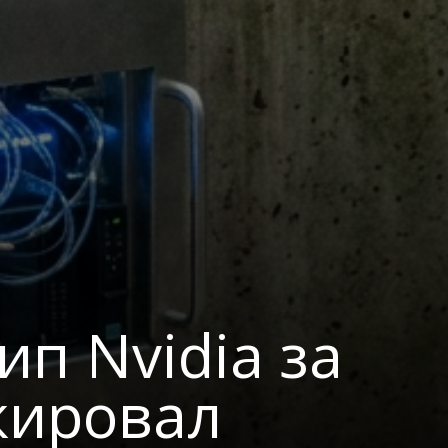
п Nvidia за
кировал