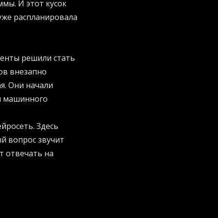
мы. И этот кусок
 уже распланировала
иенты решили стать
ов внезапно
я. Они начали
я машинного
йросеть. Здесь
ый вопрос звучит
т отвечать на
и инференсом. И
лайн-магазинов