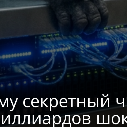
у секретный чи
миллиардов шо