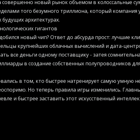
 совершенно новый рынок объемом в колоссальные сум
еделами того безумного триллиона, который компания
х будущих архитектурах.
хнологических гигантов
обился новый чип? Ответ до абсурда прост: лучшие кл
дельцы крупнейших облачных вычислений и дата-центр
вать все деньги одному поставщику - затея сомнительна
иллиарды в создание собственных полупроводников дл
вались в том, кто быстрее натренирует самую умную не
еоспоримо. Но теперь правила игры изменились. Главн
шевле и быстрее заставить этот искусственный интеллек
лей? Этот процесс называется логическим выводом, ил
е кастомные решения от создателей поисковиков и он
онополисту на пятки.
для обработки данных