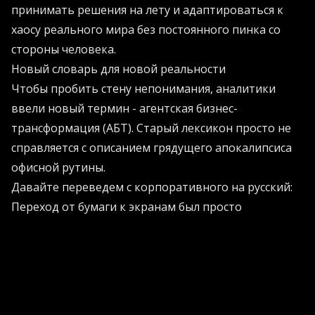
принимать решения на лету и адаптироваться к
хаосу реального мира без постоянного пинка со
стороны человека.
Новый словарь для новой реальности
Чтобы пробить стену непонимания, аналитики
ввели новый термин - агентская бизнес-
трансформация (АБТ). Старый лексикон просто не
справляется с описанием грядущего апокалипсиса
офисной рутины.
Давайте переведем с корпоративного на русский:
Переход от бумаги к экранам был просто
цифровизацией.
Добавление чат-бота на сайт - это базовая ИИ-
трансформация.
Использование помощников для написания писем -
это эра «копилотов».