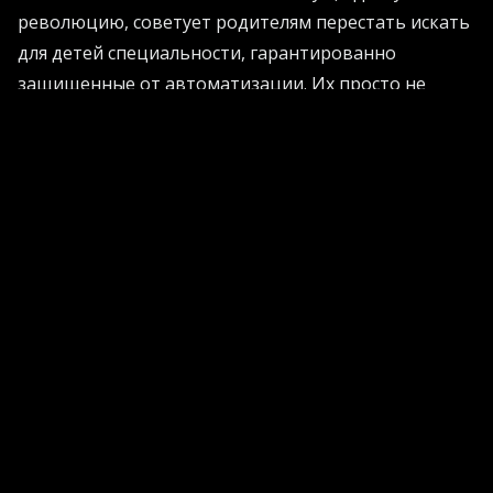
революцию, советует родителям перестать искать
для детей специальности, гарантированно
защищенные от автоматизации. Их просто не
существует.
Его совет звучит по-философски изящно: ищите
«ваби-саби». Это японское понятие красоты в
несовершенстве. Машина может сгенерировать
идеальный текст, но именно человеческая эмпатия,
вкус и оригинальное суждение делают работу по-
настоящему ценной. Хуанг называет панику вокруг
увольнений банальной ленью ума, хотя статистика
неумолима - десятки тысяч людей уже потеряли
места из-за внедрения нейросетей.
Кстати, если вы хотите понять, как грамотно
внедрить инновации в свой бизнес и не уволить
половину штата зря, рекомендуем посетить