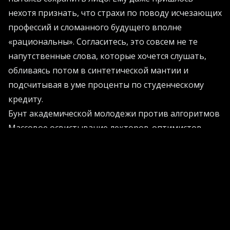
нехотя признать, что страхи по поводу исчезающих
профессий и сломанного будущего вполне
«рациональны». Согласитесь, это совсем не те
напутственные слова, которые хочется слушать,
обливаясь потом в синтетической мантии и
подсчитывая в уме проценты по студенческому
кредиту.
Бунт академической молодежи против алгоритмов
Массовое освистывание лекторов-оптимистов -
это уже не единичный случай, а настоящий тренд.
Подобные инсценировки протеста прокатились и
по другим учебным заведениям. Студенты ясно
дают понять: инновации и машинное обучение -
это здорово, но кто будет оплачивать счета, если
автоматизация заберет все стартовые позиции?
Диплом о высшем образовании внезапно кажется