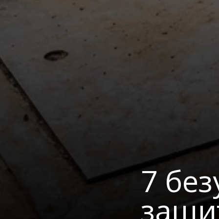
7 бе
защи