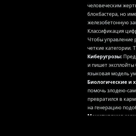
человеческим жертв
блокбастера, но им
железобетонную за
Классификация циф
Чтобы управление р
четкие категории. Т
Киберугрозы:
Предс
и пишет эксплойты 
языковая модель уме
Биологические и 
помочь злодею-сам
превратился в кар
на генерацию подоб
Манипуляция созн
людей. Для маркети
реальном времени, 