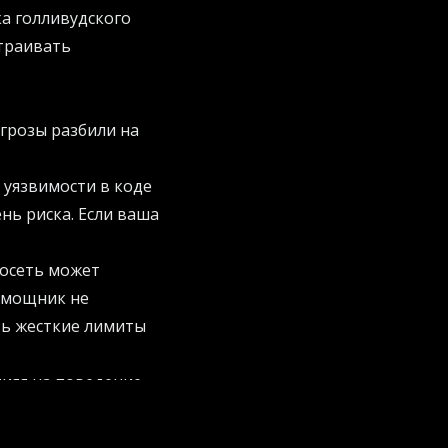
ка голливудского
страивать
угрозы разбили на
 уязвимости в коде
нь риска. Если ваша
росеть может
омощник не
ть жесткие лимиты
ияя на поведение
трогих фильтров в
превратилась в