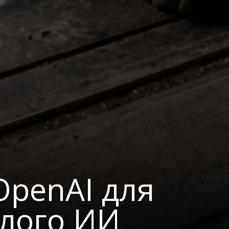
OpenAI для
злого ИИ