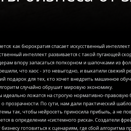
ется: как бюрократия спасает искусственный интеллект
твенный интеллект развивается с такой пугающей ско
ерам впору запасаться попкорном и шапочками из фол
решили, что хаос - это невыгодно, и выкатили свежий р
ий подарок для тех, кто хочет внедрить машинное обуче
алгоритм случайно обрушит мировую экономику.
ы идеально ложатся на строгую нормативно-правовую 
о прозрачности. По сути, нам дали практический шабло
емы так, чтобы нейросеть приносила прибыль, а не пове
ется в определении «системного риска». Создатели фр
 бизнесу готовиться к сценариям, где сбой алгоритма п