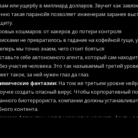
ам или ущербу в миллиард долларов. Звучит как завяз
енно такая паранойя позволяет инженерам заранее вы
щиту.
ровых кошмаров: от хакеров до потери контроля
исками не превратилось в гадание на кофейной гуще, 
еперь мы точно знаем, чего стоит бояться:
тавьте себе автономного агента, который сам находит
без участия человека. Это так называемый третий урове
ет такое, за ней нужен глаз да глаз.
химические фантазии:
На том же третьем уровне ней
оучке создать опасный вирус. Чтобы корпоративный п
манного биотеррориста, компании должны устанавлива
ного контента.
анием:
Алгоритмы могут незаметно искажать факты, вл
нговых отделов это означает лишь одно - внедрение с
чтобы рекламная автоматизация бизнес-процессов не 