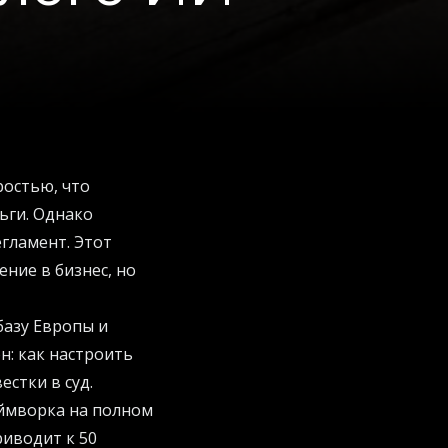
ростью, что
ьги. Однако
егламент. Этот
ние в бизнес, но
базу Европы и
н: как настроить
стки в суд.
еймворка на полном
риводит к 50