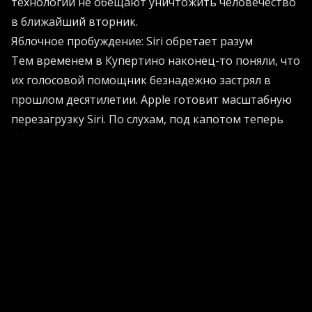
технологии не обещают уничтожить человечество
в ближайший вторник.
Яблочное пробуждение: Siri обретает разум
Тем временем в Купертино наконец-то поняли, что
их голосовой помощник безнадежно застрял в
прошлом десятилетии. Apple готовит масштабную
перезагрузку Siri. По слухам, под капотом теперь
будет крутиться сторонняя языковая модель. Это
классический стиль корпорации - взять чужие
инновации, красиво интегрировать их в свою
экосистему и продать как нечто революционное.
Обновленная Siri поселится в интерфейсе
смартфона и научится делать то, что чат-боты
умеют уже год - искать информацию в сети,
анализировать экран и управлять приложениями.
Если этот фокус удастся, более миллиарда