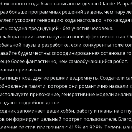
% их нового кода было написано моделью Claude. Разр
раз больше программных решений за день, чем пару ле
ллект ускоряет генерацию кода настолько, что каждая 
ть создана предыдущей - без участия человека.
о лаборатории сами напуганы своей эффективностью. О
бальной паузы в разработке, если конкуренты тоже сог
авайте будем честны: скоординированная остановка го
еще более фантастично, чем самообучающийся робот.
 ваших привычках
ы пишут код, другие решили вздремнуть. Создатели са
обновление памяти, которое они романтично назвали 
е используете приложение, генеративные модели анали
оздают подробное досье.
едник запоминает ваши хобби, работу и планы на отпу
в он формирует цельный портрет пользователя. Благо
едения фактов подскочила с 41.5% до 82.8%. Теперь ма