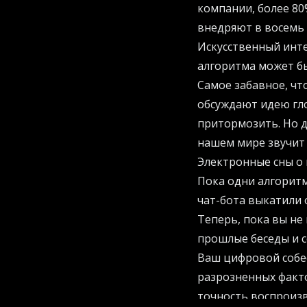
компании, более 80
внедряют в восемь 
Искусственный инте
алгоритма может бы
Самое забавное, чт
обсуждают идею гло
притормозить. Но д
нашем мире звучит 
Электронные сны о
Пока одни алгоритм
чат-бота выкатили 
Теперь, пока вы н
прошлые беседы и с
Ваш цифровой собес
разрозненных факто
точность воспроизв