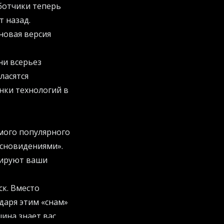
аботчики теперь
т назад.
новая версия
ни всерьез
ласятся
нки технологий в
мого популярного
«сновидениями».
зируют ваши
ск. Вместо
даря этим «снам»
шина знает вас