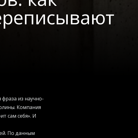
ереписывают
 фраза из научно-
долины. Компания
т сам себя». И
ей. По данным