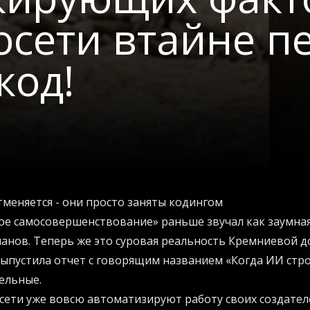
осети втайне п
код!
меняется - они просто заняты кодингом
е самосовершенствование» раньше звучал как заумная
анов. Теперь же это суровая реальность Кремниевой 
выпустила отчет с говорящим названием «Когда ИИ строи
ельные.
сети уже вовсю автоматизируют работу своих создател