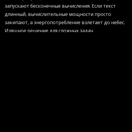
запускают бесконечные вычисления. Если текст
длинный, вычислительные мощности просто
закипают, а энергопотребление взлетает до небес.
Изящное решение для сложных задач
Разработчики из Майами предложили гениальный
в своей простоте подход. Их архитектура
использует так называемое разреженное
внимание. Вместо того чтобы умножать все на все,
система динамически выбирает только те связи,
которые действительно имеют смысл. Как
отмечает технический директор проекта Алекс
Уидон: «Язык слишком сложен для жестких
шаблонов. Наша магия заключается в том, что мы
определяем важность слов прямо на лету». Это
позволяет проводить эффективную обработку
данных без лишних затрат. Узнать больше о том,