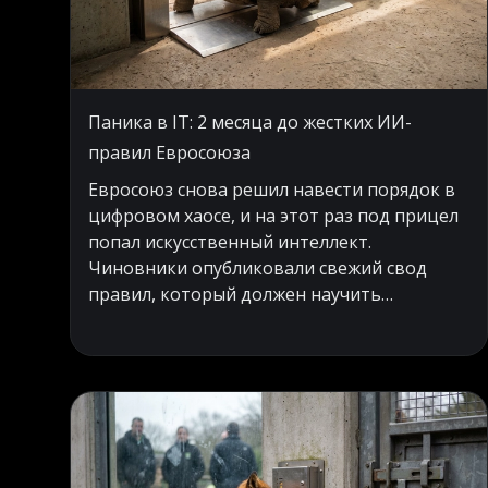
Паника в IT: 2 месяца до жестких ИИ-
правил Евросоюза
Евросоюз снова решил навести порядок в
цифровом хаосе, и на этот раз под прицел
попал искусственный интеллект.
Чиновники опубликовали свежий свод
правил, который должен научить
алгоритмы хорошим манерам, а точнее -
заставить их признаваться в своем
нечеловеческом происхождении. Кажется,
времена, когда можно было безнаказанно
выдавать сгенерированный текст за
откровения живого автора, стремительно
подходят к концу. Теперь каждая