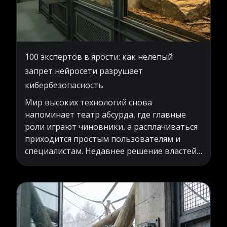
100 экспертов в ярости: как нелепый
запрет нейросети разрушает
кибербезопасность
Мир высоких технологий снова
напоминает театр абсурда, где главные
роли играют чиновники, а расплачиваться
приходится простым пользователям и
специалистам. Недавнее решение властей
заблокировать популярную языковую
модель под предлогом заботы о нашей с
вами безопасности вызвало настоящую
бурю негодования в профессиональном
сообществе. Ведущие умы в сфере защиты
информации открыто заявляют, что