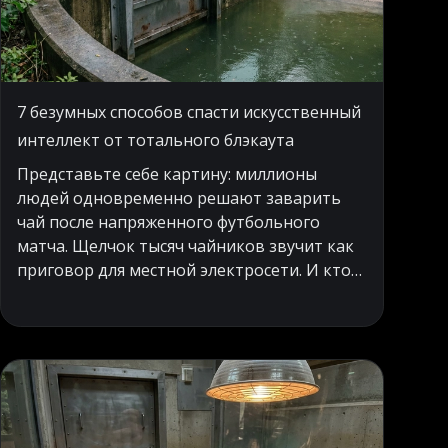
7 безумных способов спасти искусственный
интеллект от тотального блэкаута
Представьте себе картину: миллионы
людей одновременно решают заварить
чай после напряженного футбольного
матча. Щелчок тысяч чайников звучит как
приговор для местной электросети. И кто
же становится главной жертвой этого
внезапного порыва к уюту?
Вычислительные центры, которые в этот
момент пытаются обучать самые умные
алгоритмы на планете. Абсурд ситуации
заключается в том, что мы создаем
технологии будущего, которые могут